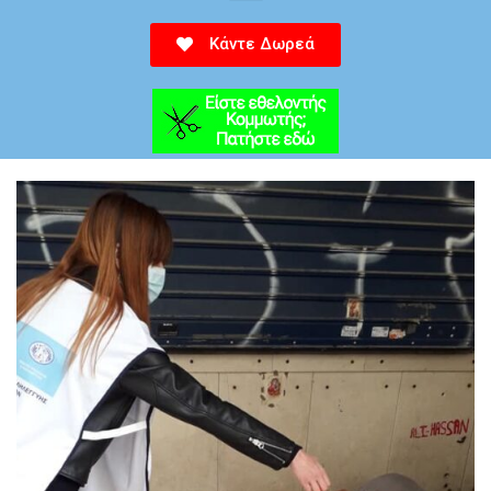
Κάντε Δωρεά