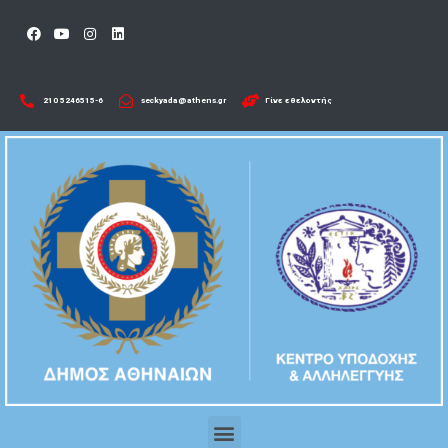
210 5246515-6​
seckyada@athens.gr
Γίνε εθελοντής