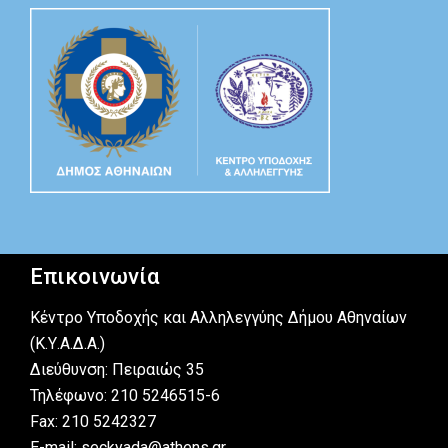
Επικοινωνία
Κέντρο Υποδοχής και Αλληλεγγύης Δήμου Αθηναίων
(Κ.Υ.Α.Δ.Α.)
Διεύθυνση: Πειραιώς 35
Τηλέφωνο: 210 5246515-6
Fax: 210 5242327
E-mail: seckyada@athens.gr