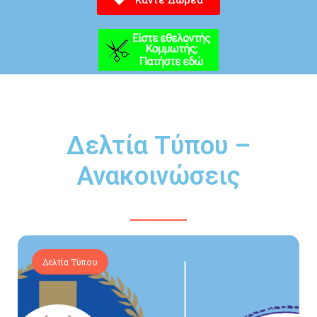
Κάντε Δωρεά
Δελτία Τύπου –
Ανακοινώσεις
Δελτία Τύπου