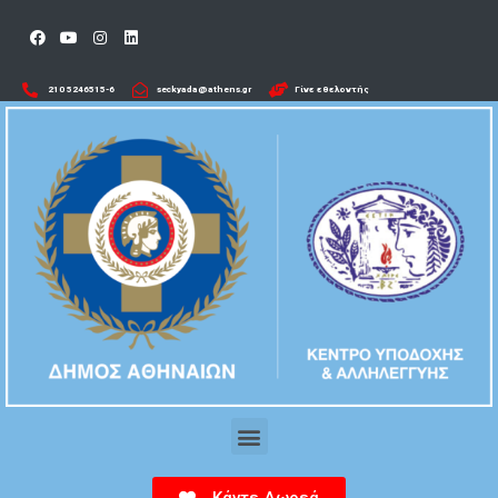
210 5246515-6​
seckyada@athens.gr
Γίνε εθελοντής