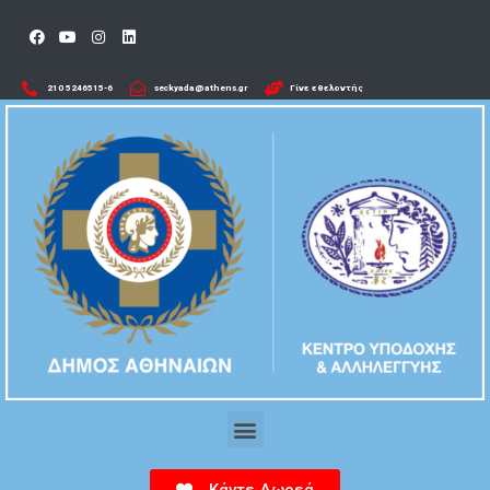
210 5246515-6​
seckyada@athens.gr
Γίνε εθελοντής