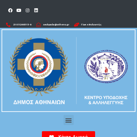
210 5246515-6​
seckyada@athens.gr
Γίνε εθελοντής