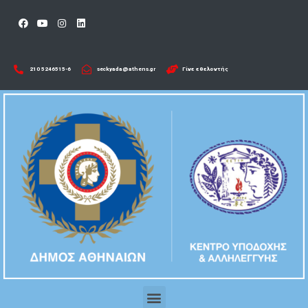
210 5246515-6​
seckyada@athens.gr
Γίνε εθελοντής