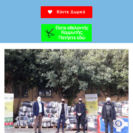
Κάντε Δωρεά