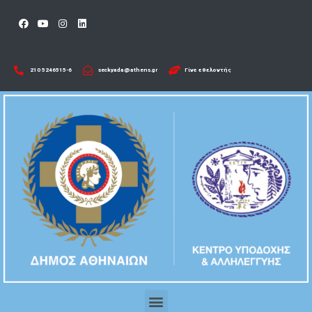
210 5246515-6​
seckyada@athens.gr
Γίνε εθελοντής