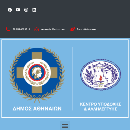
210 5246515-6​
seckyada@athens.gr
Γίνε εθελοντής