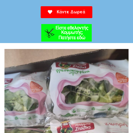
Κάντε Δωρεά