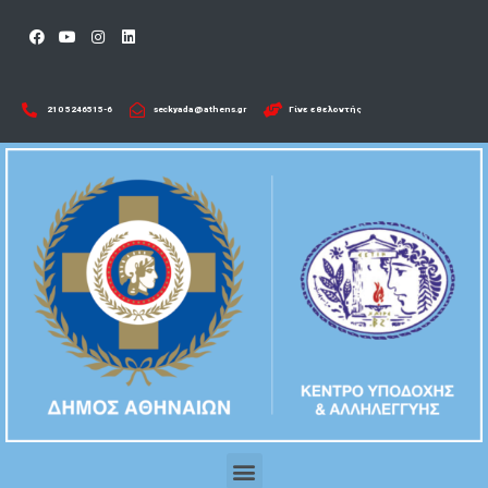
210 5246515-6​
seckyada@athens.gr
Γίνε εθελοντής