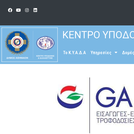
ΚΕΝΤΡΟ ΥΠΟΔΟ
To K.Y.A.Δ.Α
Υπηρεσίες
Δομέ