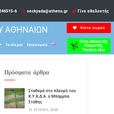
246515-6​
seckyada@athens.gr
Γίνε εθελοντής
Υ ΑΘΗΝΑΙΩΝ
Κάντε Δωρεά
Τα νέα μας
Επικοινωνία
Πρόσφατα άρθρα
Σταθερά στο πλευρό του
Κ.Υ.Α.Δ.Α. ο Μπάρμπα
Στάθης
31 ΙΟΥΛΊΟΥ, 2026