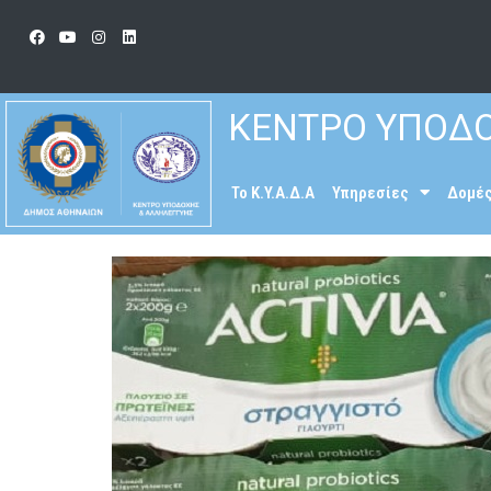
ΚΕΝΤΡΟ ΥΠΟΔΟ
To K.Y.A.Δ.Α
Υπηρεσίες
Δομέ