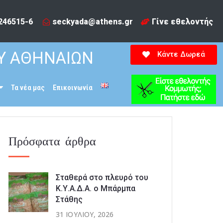
246515-6​
seckyada@athens.gr
Γίνε εθελοντής
Υ ΑΘΗΝΑΙΩΝ
Κάντε Δωρεά
Τα νέα μας
Επικοινωνία
Πρόσφατα άρθρα
Σταθερά στο πλευρό του
Κ.Υ.Α.Δ.Α. ο Μπάρμπα
Στάθης
31 ΙΟΥΛΊΟΥ, 2026