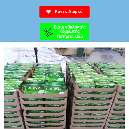
Κάντε Δωρεά