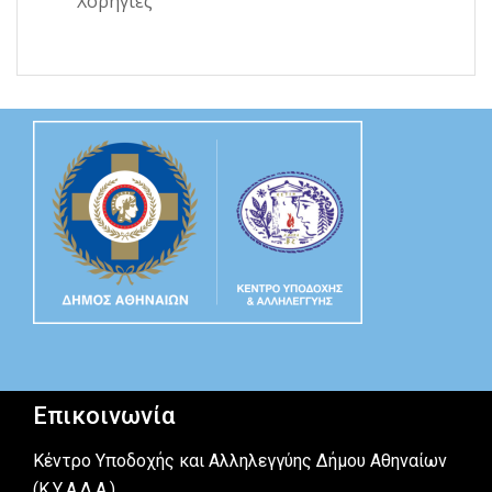
Χορηγίες
Επικοινωνία
Κέντρο Υποδοχής και Αλληλεγγύης Δήμου Αθηναίων
(Κ.Υ.Α.Δ.Α.)