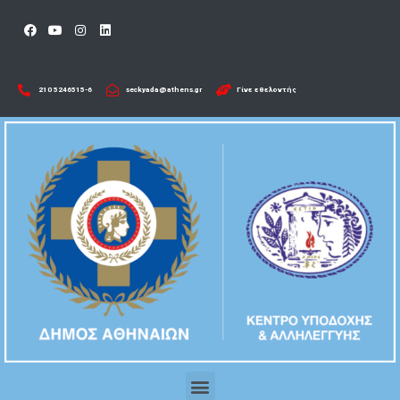
210 5246515-6​
seckyada@athens.gr
Γίνε εθελοντής