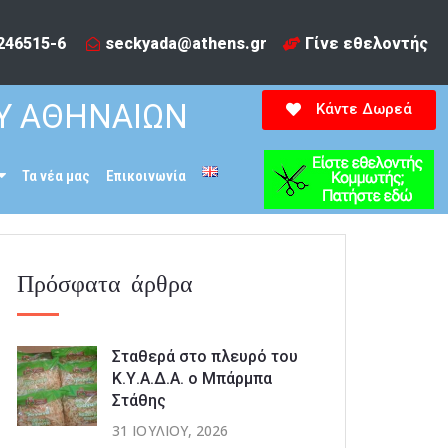
246515-6​
seckyada@athens.gr
Γίνε εθελοντής
Υ ΑΘΗΝΑΙΩΝ
Κάντε Δωρεά
Τα νέα μας
Επικοινωνία
Πρόσφατα άρθρα
Σταθερά στο πλευρό του
Κ.Υ.Α.Δ.Α. ο Μπάρμπα
Στάθης
31 ΙΟΥΛΊΟΥ, 2026