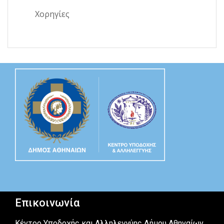
Χορηγίες
Επικοινωνία
Κέντρο Υποδοχής και Αλληλεγγύης Δήμου Αθηναίων