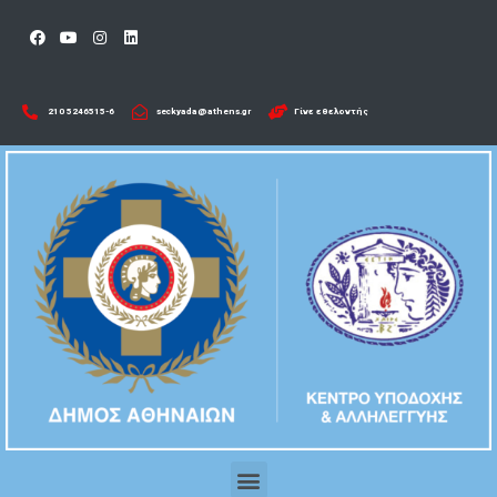
210 5246515-6​
seckyada@athens.gr
Γίνε εθελοντής