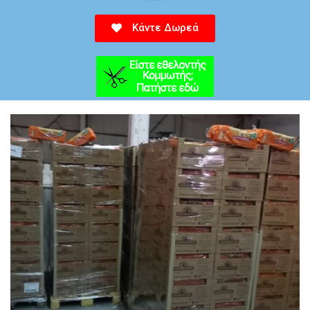
Κάντε Δωρεά