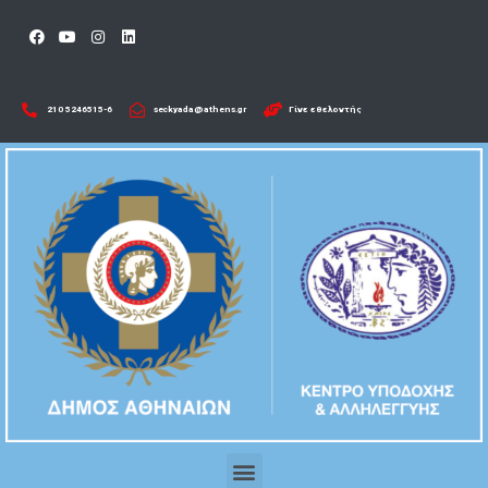
210 5246515-6​
seckyada@athens.gr
Γίνε εθελοντής