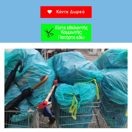
Κάντε Δωρεά