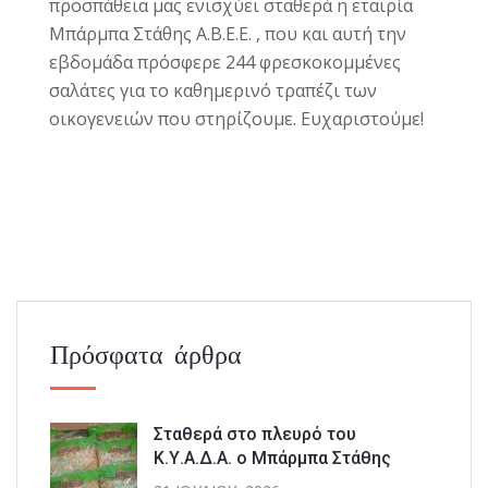
προσπάθεια μας ενισχύει σταθερά η εταιρία
Μπάρμπα Στάθης Α.Β.Ε.Ε.
, που και αυτή την
εβδομάδα πρόσφερε 244 φρεσκοκομμένες
σαλάτες για το καθημερινό τραπέζι των
οικογενειών που στηρίζουμε. Ευχαριστούμε!
Πρόσφατα άρθρα
Σταθερά στο πλευρό του
Κ.Υ.Α.Δ.Α. ο Μπάρμπα Στάθης