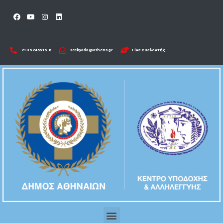
210 5246515-6​
seckyada@athens.gr
Γίνε εθελοντής