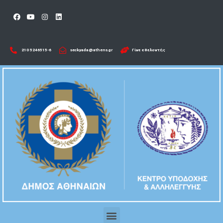
210 5246515-6​
seckyada@athens.gr
Γίνε εθελοντής