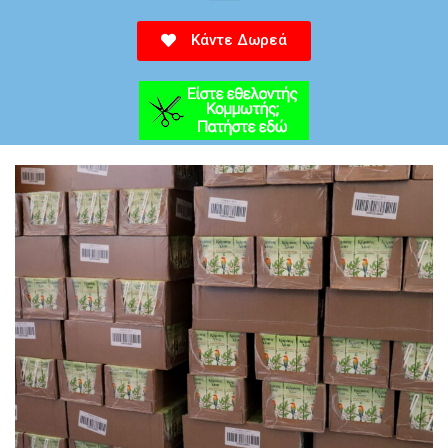
Κάντε Δωρεά