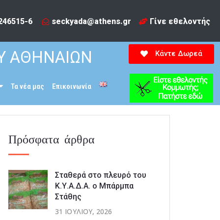
246515-6​
seckyada@athens.gr
Γίνε εθελοντής
Υ ΑΘΗΝΑΙΩΝ
Κάντε Δωρεά
Τα νέα μας
Επικοινωνία
Πρόσφατα άρθρα
Σταθερά στο πλευρό του
Κ.Υ.Α.Δ.Α. ο Μπάρμπα
Στάθης
31 ΙΟΥΛΊΟΥ, 2026