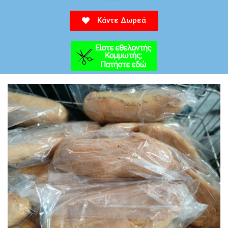
Κάντε Δωρεά