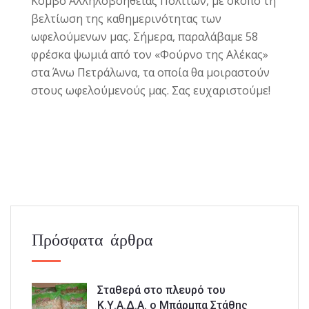
Κόμβο Αλληλοβοήθειας Πολιτών, με σκοπό τη
βελτίωση της καθημερινότητας των
ωφελούμενων μας. Σήμερα, παραλάβαμε 58
φρέσκα ψωμιά από τον «Φούρνο της Αλέκας»
στα Άνω Πετράλωνα, τα οποία θα μοιραστούν
στους ωφελούμενούς μας. Σας ευχαριστούμε!
Πρόσφατα άρθρα
Σταθερά στο πλευρό του
Κ.Υ.Α.Δ.Α. ο Μπάρμπα Στάθης