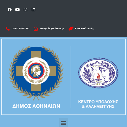
210 5246515-6​
seckyada@athens.gr
Γίνε εθελοντής