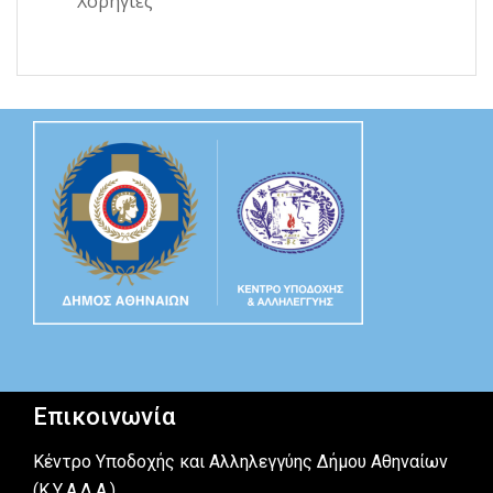
Χορηγίες
Επικοινωνία
Κέντρο Υποδοχής και Αλληλεγγύης Δήμου Αθηναίων
(Κ.Υ.Α.Δ.Α.)