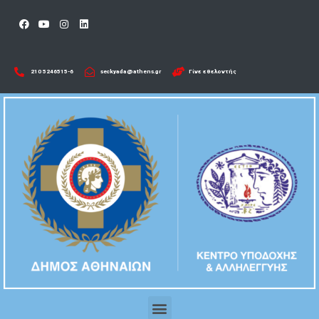
210 5246515-6​
seckyada@athens.gr
Γίνε εθελοντής