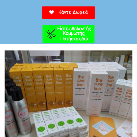
Κάντε Δωρεά