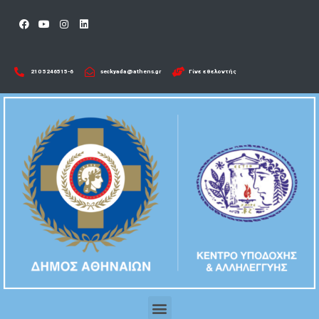
210 5246515-6​
seckyada@athens.gr
Γίνε εθελοντής