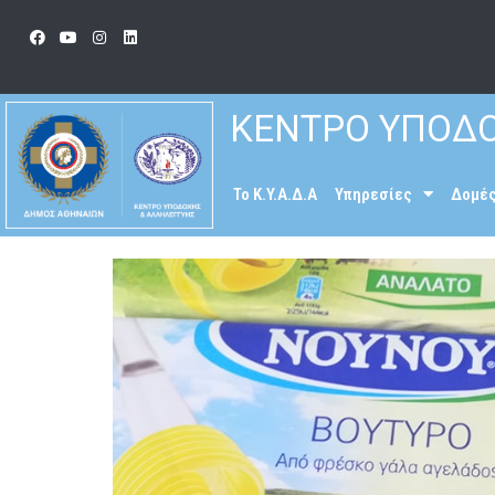
ΚΕΝΤΡΟ ΥΠΟΔΟ
To K.Y.A.Δ.Α
Υπηρεσίες
Δομέ