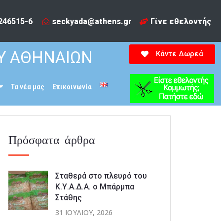
246515-6​
seckyada@athens.gr
Γίνε εθελοντής
Υ ΑΘΗΝΑΙΩΝ
Κάντε Δωρεά
Τα νέα μας
Επικοινωνία
Πρόσφατα άρθρα
Σταθερά στο πλευρό του
Κ.Υ.Α.Δ.Α. ο Μπάρμπα
Στάθης
31 ΙΟΥΛΊΟΥ, 2026