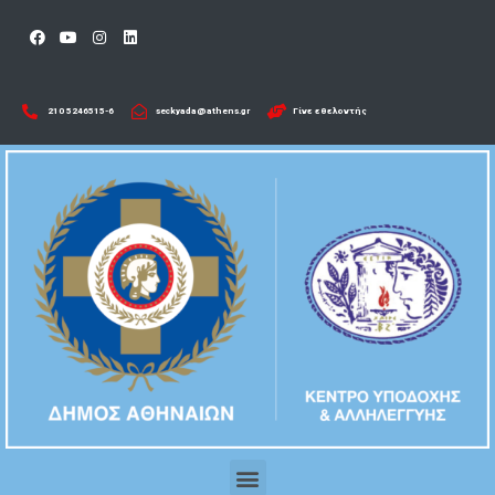
210 5246515-6​
seckyada@athens.gr
Γίνε εθελοντής