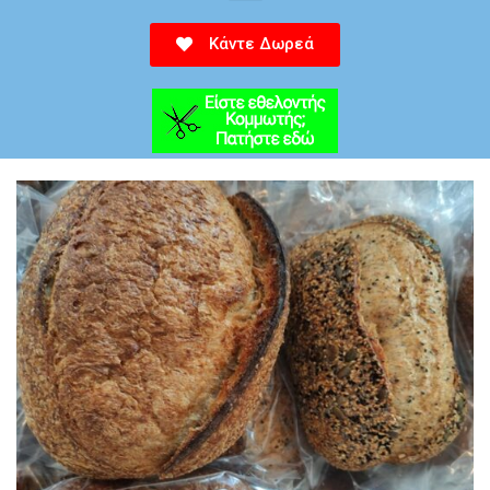
Κάντε Δωρεά