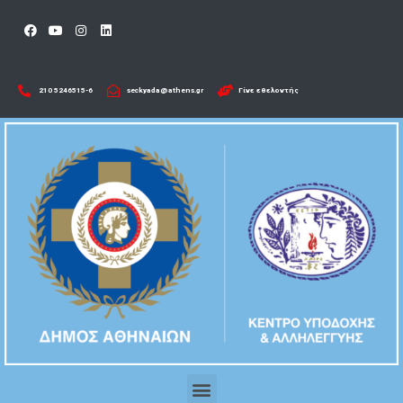
210 5246515-6​
seckyada@athens.gr
Γίνε εθελοντής