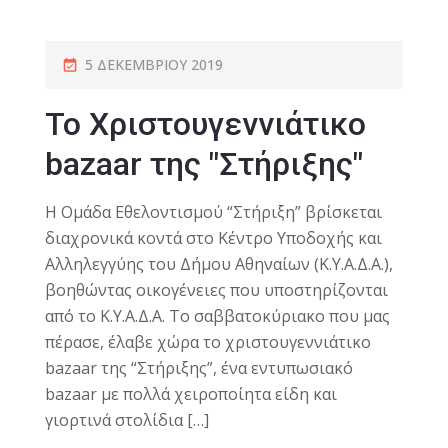
5 ΔΕΚΕΜΒΡΊΟΥ 2019
Το Χριστουγεννιάτικο
bazaar της "Στήριξης"
H Ομάδα Εθελοντισμού “Στήριξη” βρίσκεται
διαχρονικά κοντά στο Κέντρο Υποδοχής και
Αλληλεγγύης του Δήμου Αθηναίων (Κ.Υ.Α.Δ.Α.),
βοηθώντας οικογένειες που υποστηρίζονται
από το Κ.Υ.Α.Δ.Α. Tο σαββατοκύριακο που μας
πέρασε, έλαβε χώρα το χριστουγεννιάτικο
bazaar της “Στήριξης”, ένα εντυπωσιακό
bazaar με πολλά χειροποίητα είδη και
γιορτινά στολίδια […]