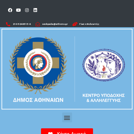
210 5246515-6​
seckyada@athens.gr
Γίνε εθελοντής