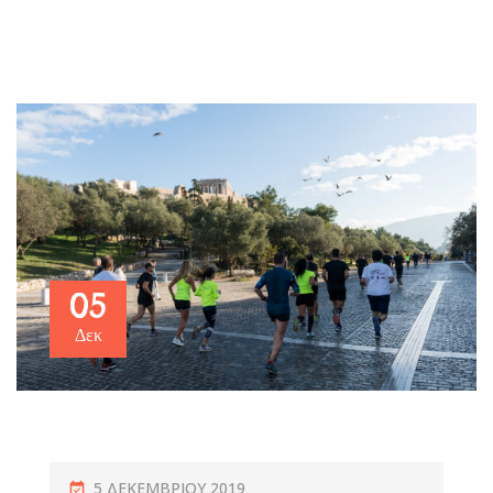
05
Δεκ
5 ΔΕΚΕΜΒΡΊΟΥ 2019