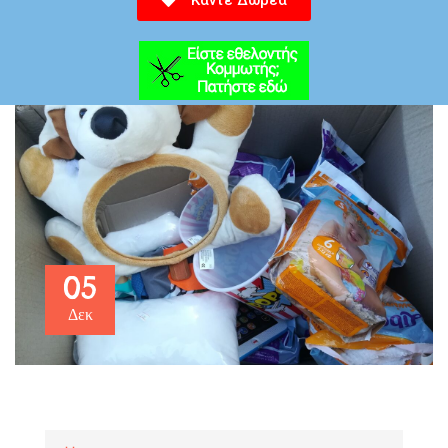
Κάντε Δωρεά
05
Δεκ