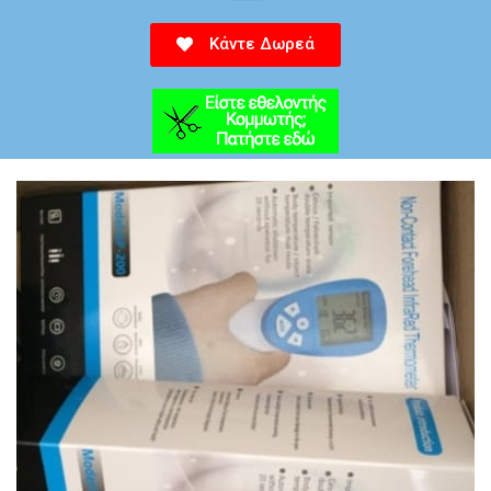
Κάντε Δωρεά