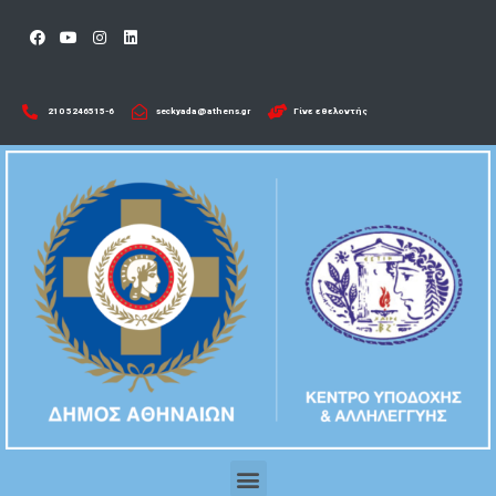
210 5246515-6​
seckyada@athens.gr
Γίνε εθελοντής