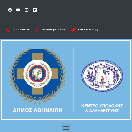
210 5246515-6​
seckyada@athens.gr
Γίνε εθελοντής