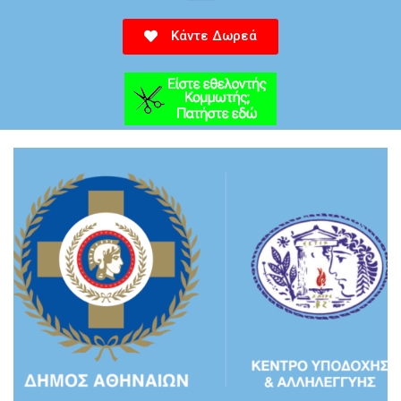
Κάντε Δωρεά