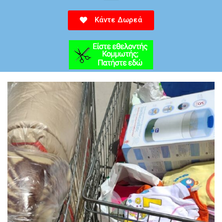
Κάντε Δωρεά