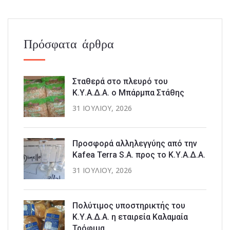
Πρόσφατα άρθρα
Σταθερά στο πλευρό του
Κ.Υ.Α.Δ.Α. ο Μπάρμπα Στάθης
31 ΙΟΥΛΊΟΥ, 2026
Προσφορά αλληλεγγύης από την
Kafea Terra S.A. προς το Κ.Υ.Α.Δ.Α.
31 ΙΟΥΛΊΟΥ, 2026
Πολύτιμος υποστηρικτής του
Κ.Υ.Α.Δ.Α. η εταιρεία Καλαμαία
Τρόφιμα