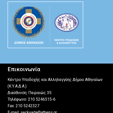
Επικοινωνία
Κέντρο Υποδοχής και Αλληλεγγύης Δήμου Αθηναίων
(Κ.Υ.Α.Δ.Α.)
Διεύθυνση: Πειραιώς 35
Τηλέφωνο: 210 5246515-6
Fax: 210 5242327
E-mail: seckyada@athens.gr