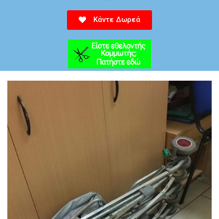
Κάντε Δωρεά