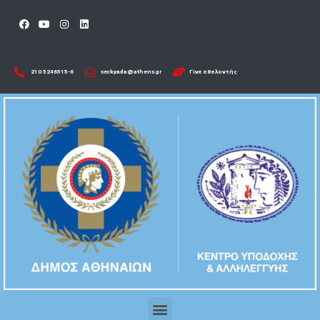
210 5246515-6​
seckyada@athens.gr
Γίνε εθελοντής