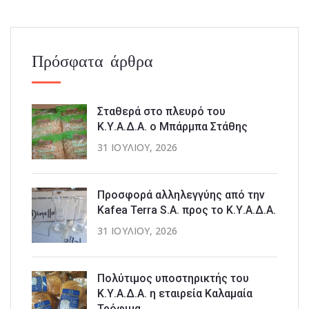
Πρόσφατα άρθρα
Σταθερά στο πλευρό του
Κ.Υ.Α.Δ.Α. ο Μπάρμπα Στάθης
31 ΙΟΥΛΊΟΥ, 2026
Προσφορά αλληλεγγύης από την
Kafea Terra S.A. προς το Κ.Υ.Α.Δ.Α.
31 ΙΟΥΛΊΟΥ, 2026
Πολύτιμος υποστηρικτής του
Κ.Υ.Α.Δ.Α. η εταιρεία Καλαμαία
Τρόφιμα