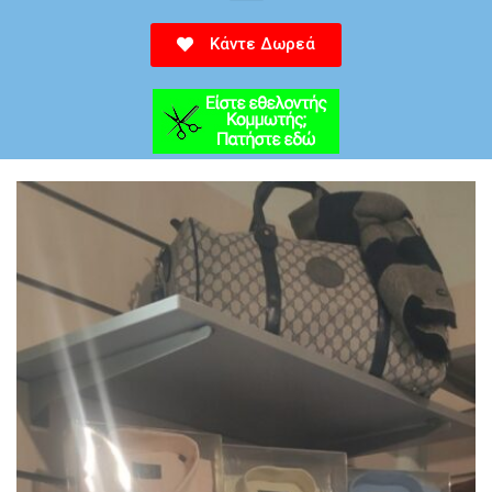
Κάντε Δωρεά