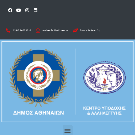
210 5246515-6​
seckyada@athens.gr
Γίνε εθελοντής