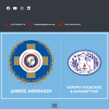
210 5246515-6​
seckyada@athens.gr
Γίνε εθελοντής