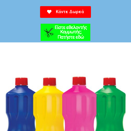
Κάντε Δωρεά