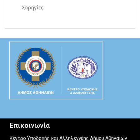
Χορηγίες
Επικοινωνία
Κέντρο Υποδοχής και Αλληλεγγύης Δήμου Αθηναίων