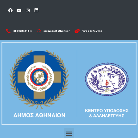
210 5246515-6​
seckyada@athens.gr
Γίνε εθελοντής