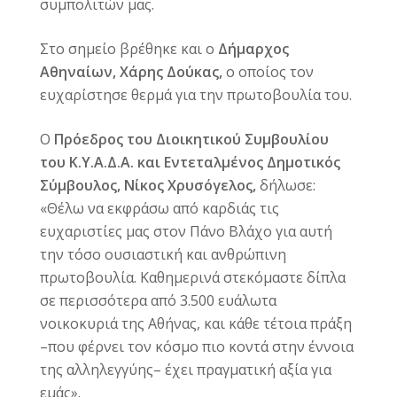
συμπολιτών μας.
Στο σημείο βρέθηκε και ο
Δήμαρχος
Αθηναίων, Χάρης Δούκας,
ο οποίος τον
ευχαρίστησε θερμά για την πρωτοβουλία του.
Ο
Πρόεδρος του Διοικητικού Συμβουλίου
του Κ.Υ.Α.Δ.Α. και Εντεταλμένος Δημοτικός
Σύμβουλος, Νίκος Χρυσόγελος,
δήλωσε:
«Θέλω να εκφράσω από καρδιάς τις
ευχαριστίες μας στον Πάνο Βλάχο για αυτή
την τόσο ουσιαστική και ανθρώπινη
πρωτοβουλία. Καθημερινά στεκόμαστε δίπλα
σε περισσότερα από 3.500 ευάλωτα
νοικοκυριά της Αθήνας, και κάθε τέτοια πράξη
–που φέρνει τον κόσμο πιο κοντά στην έννοια
της αλληλεγγύης– έχει πραγματική αξία για
εμάς».