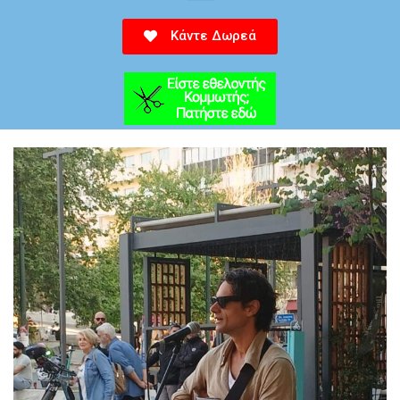
Κάντε Δωρεά