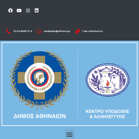
210 5246515-6​
seckyada@athens.gr
Γίνε εθελοντής