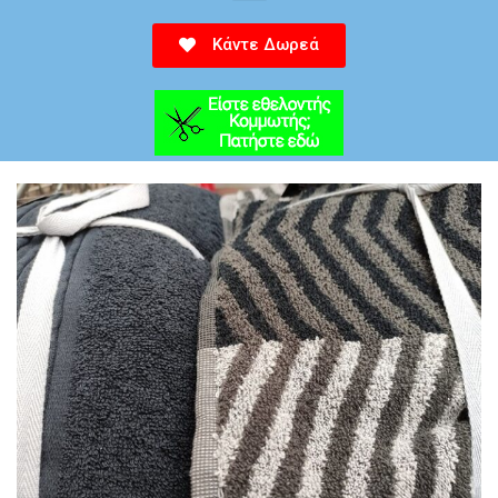
Κάντε Δωρεά