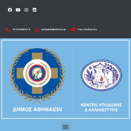
210 5246515-6​
seckyada@athens.gr
Γίνε εθελοντής