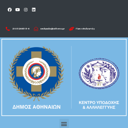
210 5246515-6​
seckyada@athens.gr
Γίνε εθελοντής