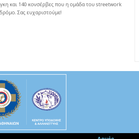
άγκη και 140 κονσέρβες που η ομάδα του streetwork
δρόμο. Σας ευχαριστούμε!
Δομές