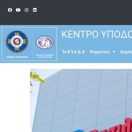
ΚΕΝΤΡΟ ΥΠΟΔΟ
To K.Y.A.Δ.Α
Υπηρεσίες
Δομέ