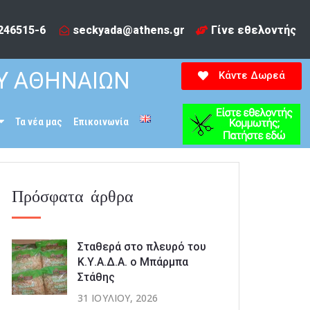
246515-6​
seckyada@athens.gr
Γίνε εθελοντής
Υ ΑΘΗΝΑΙΩΝ
Κάντε Δωρεά
Τα νέα μας
Επικοινωνία
Πρόσφατα άρθρα
Σταθερά στο πλευρό του
Κ.Υ.Α.Δ.Α. ο Μπάρμπα
Στάθης
31 ΙΟΥΛΊΟΥ, 2026