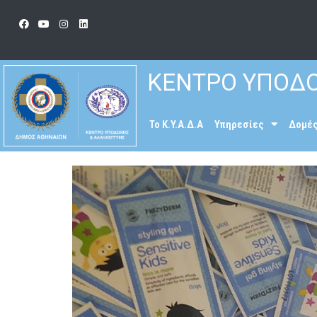
ΚΕΝΤΡΟ ΥΠΟΔΟ
To K.Y.A.Δ.Α
Υπηρεσίες
Δομέ