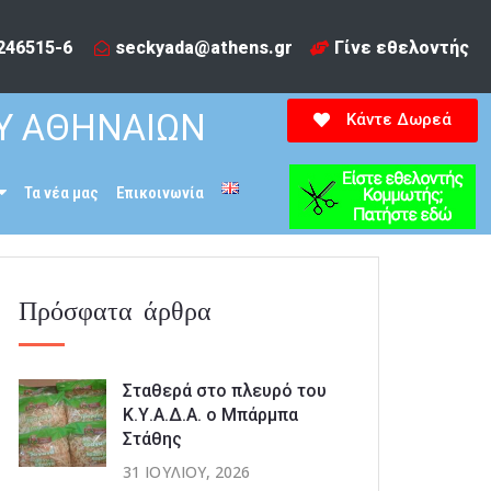
246515-6​
seckyada@athens.gr
Γίνε εθελοντής
Υ ΑΘΗΝΑΙΩΝ
Κάντε Δωρεά
Τα νέα μας
Επικοινωνία
Πρόσφατα άρθρα
Σταθερά στο πλευρό του
Κ.Υ.Α.Δ.Α. ο Μπάρμπα
Στάθης
31 ΙΟΥΛΊΟΥ, 2026