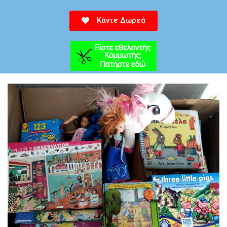
Κάντε Δωρεά