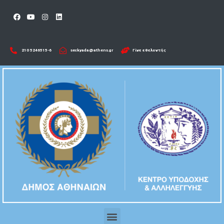
210 5246515-6​
seckyada@athens.gr
Γίνε εθελοντής