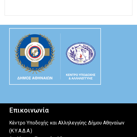
Επικοινωνία
Κέντρο Υποδοχής και Αλληλεγγύης Δήμου Αθηναίων
(Κ.Υ.Α.Δ.Α.)