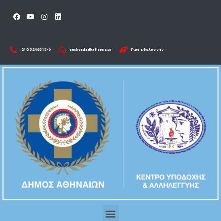
210 5246515-6​
seckyada@athens.gr
Γίνε εθελοντής