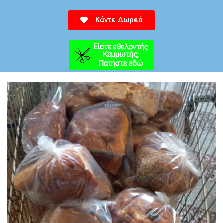
Κάντε Δωρεά