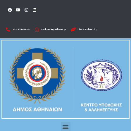
210 5246515-6​
seckyada@athens.gr
Γίνε εθελοντής