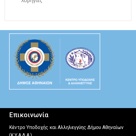
Χορηγίες
Επικοινωνία
Κέντρο Υποδοχής και Αλληλεγγύης Δήμου Αθηναίων
(Κ.Υ.Α.Δ.Α.)