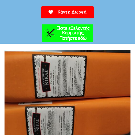
Κάντε Δωρεά