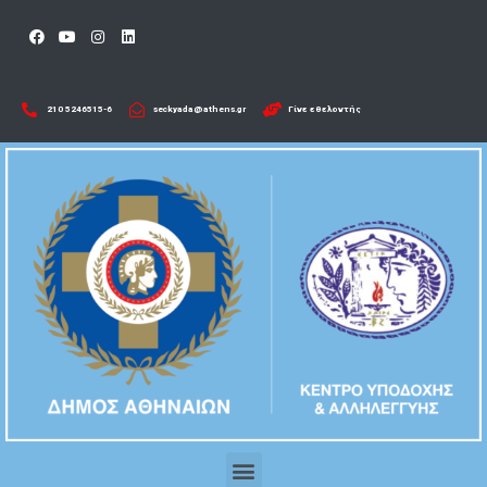
210 5246515-6​
seckyada@athens.gr
Γίνε εθελοντής