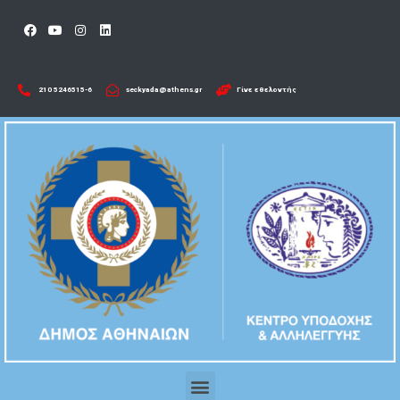
210 5246515-6​
seckyada@athens.gr
Γίνε εθελοντής