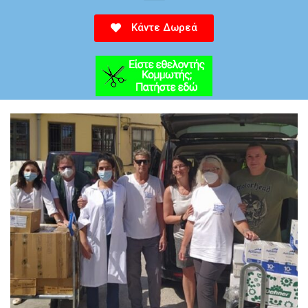
Κάντε Δωρεά