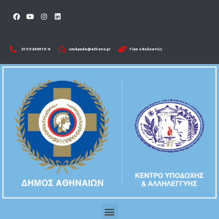
210 5246515-6​
seckyada@athens.gr
Γίνε εθελοντής