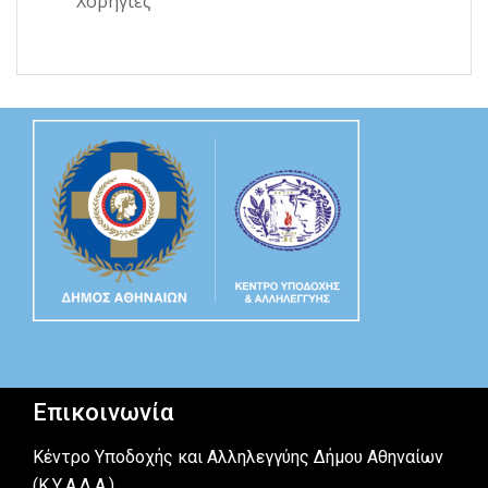
Χορηγίες
Επικοινωνία
Κέντρο Υποδοχής και Αλληλεγγύης Δήμου Αθηναίων
(Κ.Υ.Α.Δ.Α.)