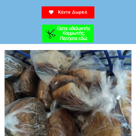
Κάντε Δωρεά