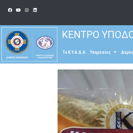
ΚΕΝΤΡΟ ΥΠΟΔΟ
To K.Y.A.Δ.Α
Υπηρεσίες
Δομέ