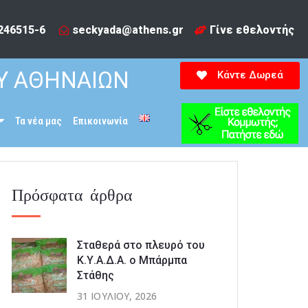
246515-6​
seckyada@athens.gr
Γίνε εθελοντής
Υ ΑΘΗΝΑΙΩΝ
Κάντε Δωρεά
Τα νέα μας
Επικοινωνία
Πρόσφατα άρθρα
Σταθερά στο πλευρό του
Κ.Υ.Α.Δ.Α. ο Μπάρμπα
Στάθης
31 ΙΟΥΛΊΟΥ, 2026