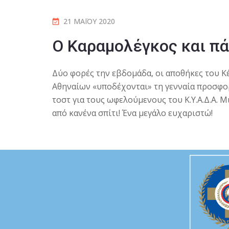
21 ΜΑΪ́ΟΥ 2020
O Kαραμολέγκος και πά
Δύο φορές την εβδομάδα, οι αποθήκες του 
Αθηναίων «υποδέχονται» τη γενναία προσφορ
τοστ για τους ωφελούμενους του Κ.Υ.Α.Δ.Α. Μ
από κανένα σπίτι! Ένα μεγάλο ευχαριστώ!