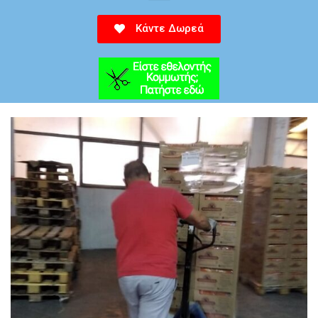
Κάντε Δωρεά