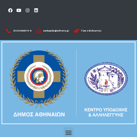
210 5246515-6​
seckyada@athens.gr
Γίνε εθελοντής