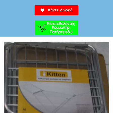
Κάντε Δωρεά