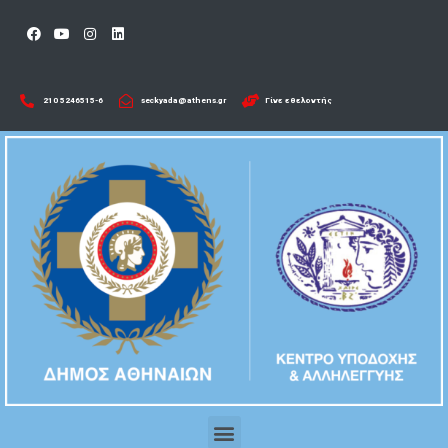
210 5246515-6​
seckyada@athens.gr
Γίνε εθελοντής