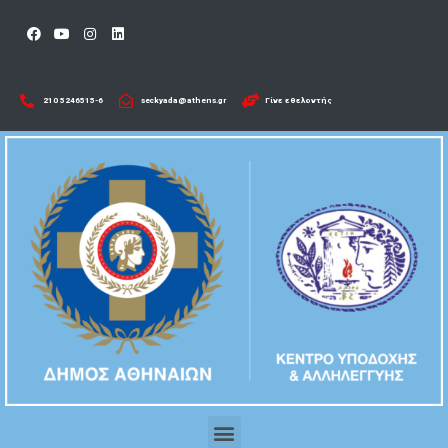
210 5246515-6​
seckyada@athens.gr
Γίνε εθελοντής