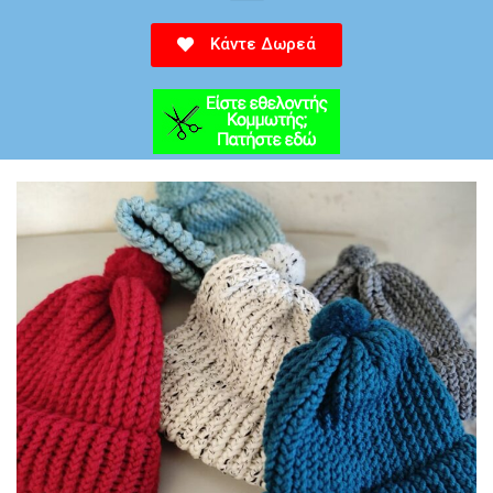
Κάντε Δωρεά