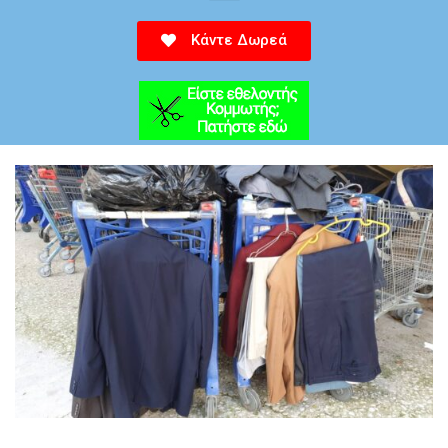
Κάντε Δωρεά