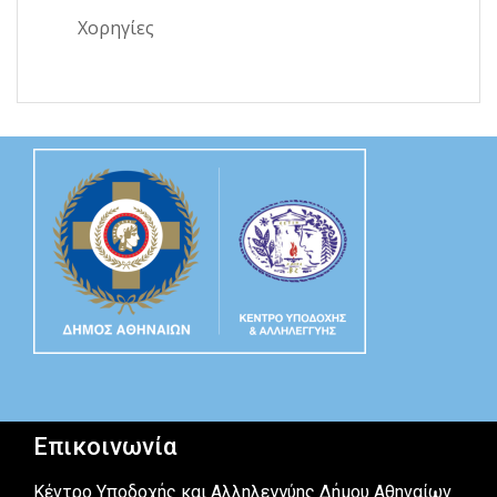
Χορηγίες
Επικοινωνία
Κέντρο Υποδοχής και Αλληλεγγύης Δήμου Αθηναίων