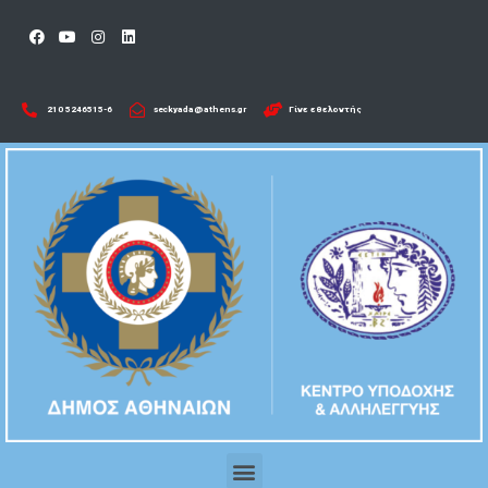
210 5246515-6​
seckyada@athens.gr
Γίνε εθελοντής