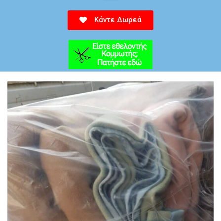
Κάντε Δωρεά