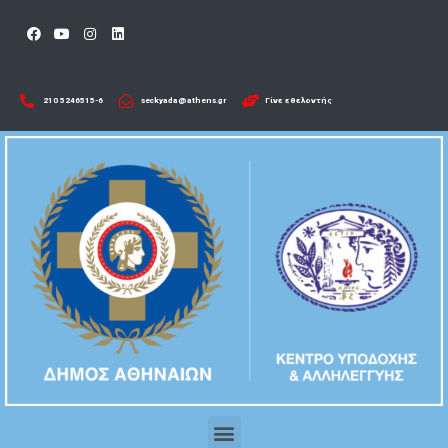
210 5246515-6​
seckyada@athens.gr
Γίνε εθελοντής