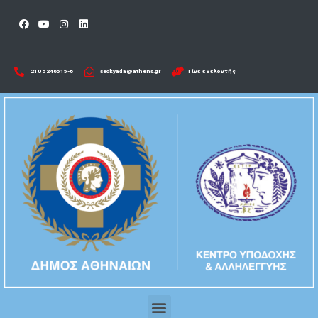
210 5246515-6​
seckyada@athens.gr
Γίνε εθελοντής