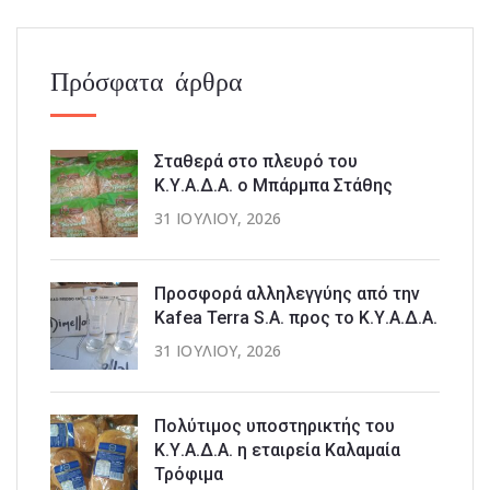
Πρόσφατα άρθρα
Σταθερά στο πλευρό του
Κ.Υ.Α.Δ.Α. ο Μπάρμπα Στάθης
31 ΙΟΥΛΊΟΥ, 2026
Προσφορά αλληλεγγύης από την
Kafea Terra S.A. προς το Κ.Υ.Α.Δ.Α.
31 ΙΟΥΛΊΟΥ, 2026
Πολύτιμος υποστηρικτής του
Κ.Υ.Α.Δ.Α. η εταιρεία Καλαμαία
Τρόφιμα