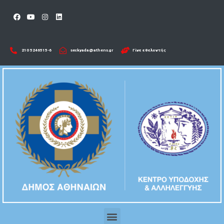
210 5246515-6​
seckyada@athens.gr
Γίνε εθελοντής