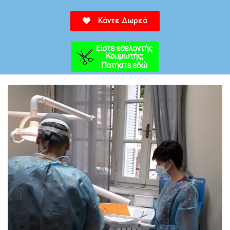
Κάντε Δωρεά